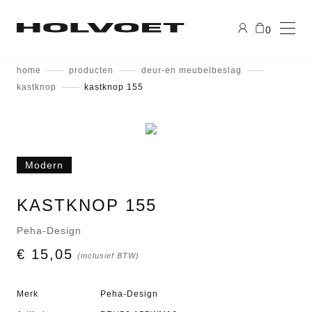
0
home
producten
deur-en meubelbeslag
kastknop
kastknop 155
Modern
KASTKNOP 155
Peha-Design
€ 15,05
(inclusief BTW)
Merk
Peha-Design